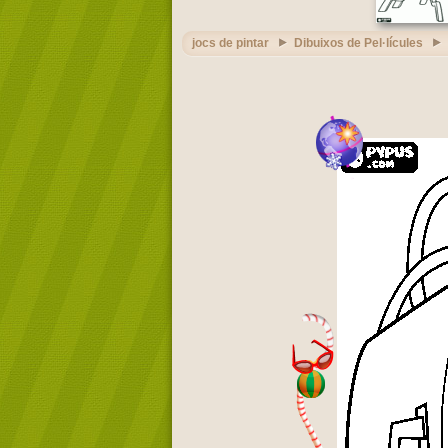
jocs de pintar
Dibuixos de Pel·lícules