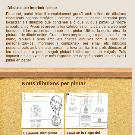
Dibuixos per imprimir i pintar
Pintar.cat, portal infantil completament gratuït amb milers de dibuixos
classificats segons temàtica i contingut. Amb el nostre cercador pots
localitzar els dibuixos que contenen allò que vulguis pintar. El nostre
simpàtic amic Pypus et presenta les categories principals de la web amb
boniques il·lustracions que també pots pintar. Utilitza la nostra eina de
pintura i de dibuix online. Crea la teva pròpia imatge a partir d'un full en
blanc, dibuixa i pinta amb els nostres dibuixos com a base per
personalitzar-los. Imprimeix i comparteix per email els dibuixos
personalitzats amb els teus amics i la teva família. Envia els dibuixos al
teu email per a poder seguir pintant i dibuixant quan vulguis. Pots
imprimir els dibuixos que més t'agradin per després poder-los dibuixar i
pintar en paper.
Nous dibuixos per pintar
Espanya, campiona
Final de la Copa del