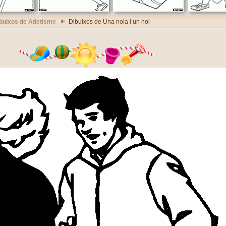
buixos de Atletisme
Dibuixos de Una noia i un noi