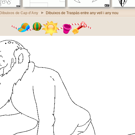
Dibuixos de Cap d'Any
Dibuixos de Traspàs entre any vell i any nou