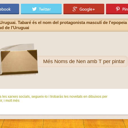
 l'Uruguai. Tabaré és el nom del protagonista masculí de l'epopeia
ud de l'Uruguai
Més
Noms de Nen amb T per pintar
 les xarxes socials, segueix-lo i trobaràs les novetats en dibuixos per
ir, i molt més