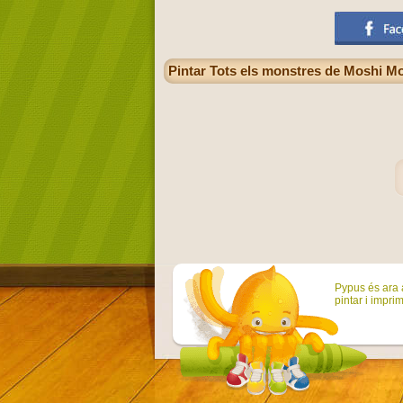
Pintar Tots els monstres de Moshi Mo
Pypus és ara a
pintar i imprim