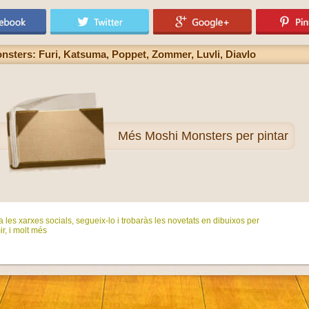
nsters: Furi, Katsuma, Poppet, Zommer, Luvli, Diavlo
Més
Moshi Monsters per pintar
 les xarxes socials, segueix-lo i trobaràs les novetats en dibuixos per
ir, i molt més