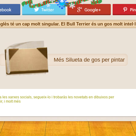
glès té un cap molt singular. El Bull Terrier és un gos molt intel·l
Més
Silueta de gos per pintar
 les xarxes socials, segueix-lo i trobaràs les novetats en dibuixos per
ir, i molt més