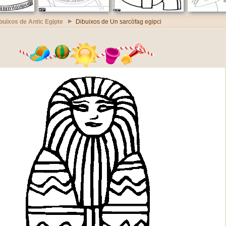
buixos de Antic Egipte
Dibuixos de Un sarcòfag egipci