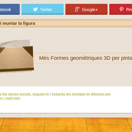
i muntar la figura
Més
Formes geomètriques 3D per pinta
 les xarxes socials, segueix-lo i trobaràs les novetats en dibuixos per
ir, i molt més