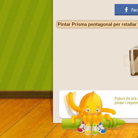
Pintar Prisma pentagonal per retallar 
Pypus és ara a
pintar i imprim