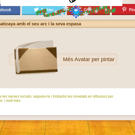
maticaya amb el seu arc i la seva espasa
Més
Avatar per pintar
 les xarxes socials, segueix-lo i trobaràs les novetats en dibuixos per
ir, i molt més