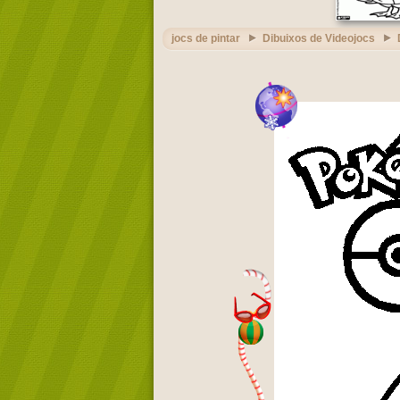
jocs de pintar
Dibuixos de Videojocs