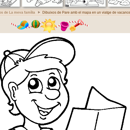
os de La meva família
Dibuixos de Pare amb el mapa en un viatge de vacanc