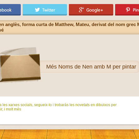
nen anglès, forma curta de Matthew, Mateu, derivat del nom grec
vé
Més
Noms de Nen amb M per pintar
 les xarxes socials, segueix-lo i trobaràs les novetats en dibuixos per
ir, i molt més