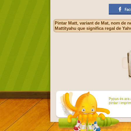
Pintar Matt, variant de Mat, nom de 
Mattityahu que significa regal de Yah
Pypus és ara a
pintar i imprim