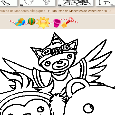
buixos de Mascotes olímpiques
Dibuixos de Mascotes de Vancouver 2010