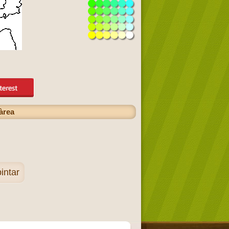
'àrea
intar