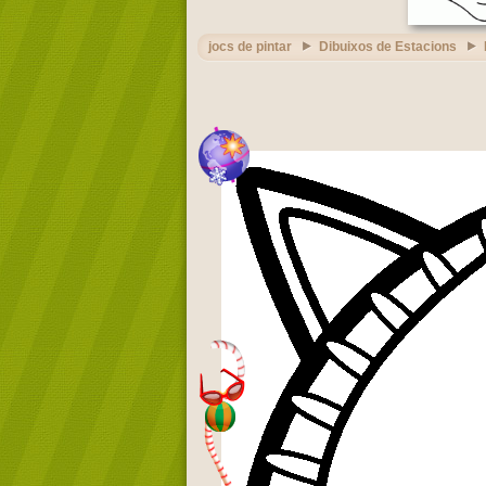
jocs de pintar
Dibuixos de Estacions