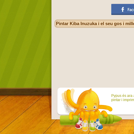
Pintar Kiba Inuzuka i el seu gos i mi
Pypus és ara a
pintar i imprim