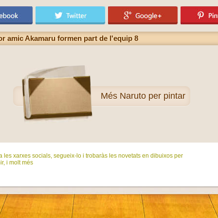
llor amic Akamaru formen part de l'equip 8
Més
Naruto per pintar
 les xarxes socials, segueix-lo i trobaràs les novetats en dibuixos per
ir, i molt més