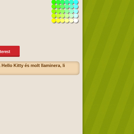
ello Kitty és molt llaminera, li