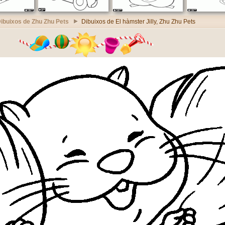
ibuixos de Zhu Zhu Pets
Dibuixos de El hàmster Jilly, Zhu Zhu Pets