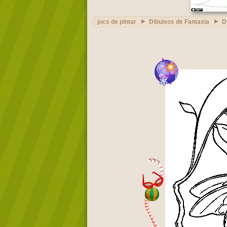
jocs de pintar
Dibuixos de Fantasia
D