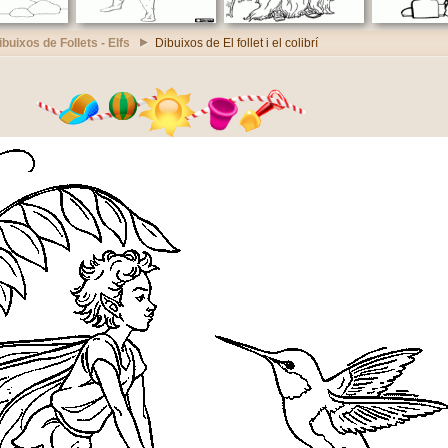
ibuixos de Follets - Elfs
Dibuixos de El follet i el colibrí