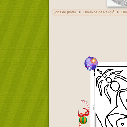
jocs de pintar
Dibuixos de Religió
Dib