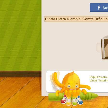
Pintar Lletra D amb el Comte Dràcula 
Pypus és ara a
pintar i imprim