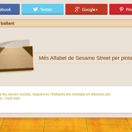
ballant
Més
Alfabet de Sesame Street per pinta
 les xarxes socials, segueix-lo i trobaràs les novetats en dibuixos per
ir, i molt més