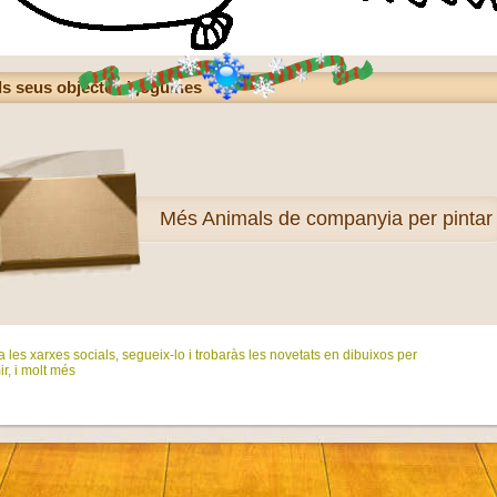
s seus objectes i joguines
Més
Animals de companyia per pintar
 les xarxes socials, segueix-lo i trobaràs les novetats en dibuixos per
ir, i molt més