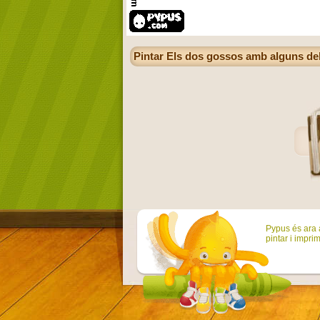
Pintar Els dos gossos amb alguns del
Pypus és ara a
pintar i imprim