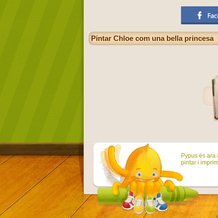
Pintar Chloe com una bella princesa
Pypus és ara a
pintar i imprim