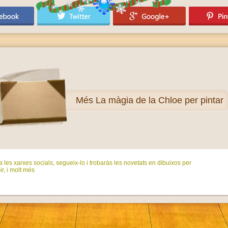
Més
La màgia de la Chloe per pintar
 les xarxes socials, segueix-lo i trobaràs les novetats en dibuixos per
ir, i molt més