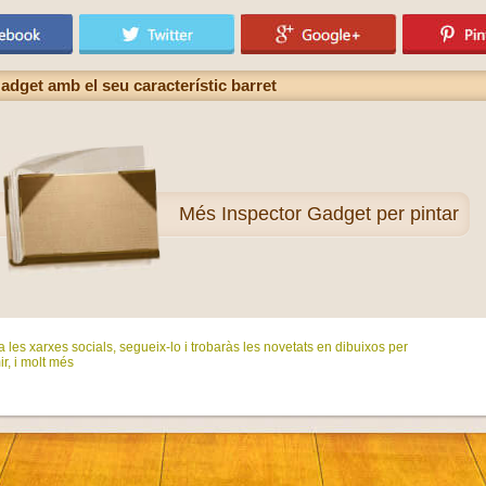
adget amb el seu característic barret
Més
Inspector Gadget per pintar
 les xarxes socials, segueix-lo i trobaràs les novetats en dibuixos per
ir, i molt més