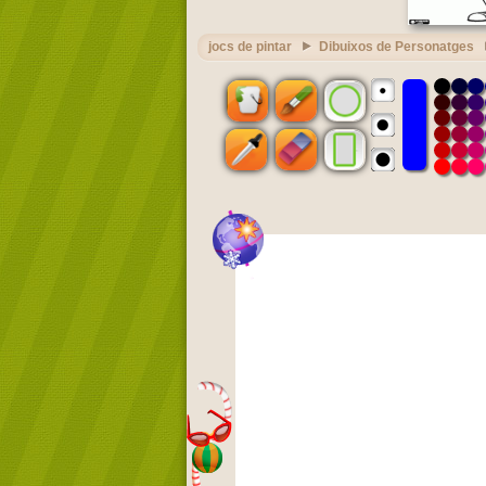
jocs de pintar
Dibuixos de Personatges