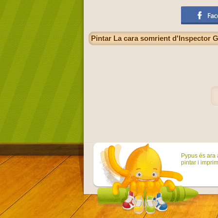
Pintar La cara somrient d'Inspector G
Pypus és ara a
pintar i imprim