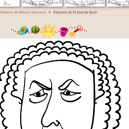
Dibuixos de Músics famosos
Dibuixos de El bust de Bach