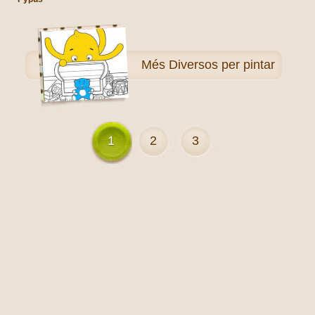
Més
Diversos per pintar
1
2
3