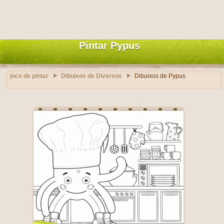
Pintar Pypus
jocs de pintar
Dibuixos de Diversos
Dibuixos de Pypus