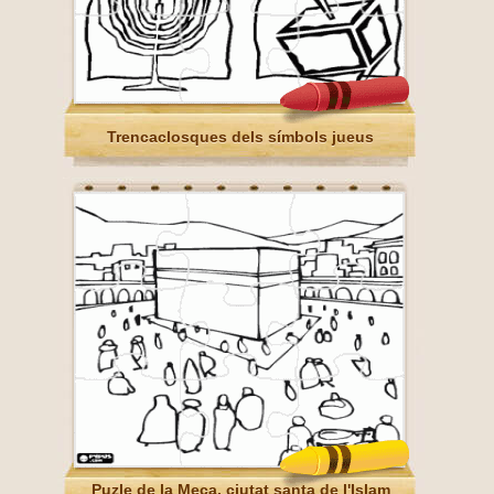
Trencaclosques dels símbols jueus
Puzle de la Meca, ciutat santa de l'Islam