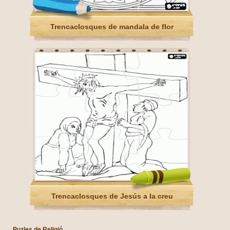
Trencaclosques de mandala de flor
Trencaclosques de Jesús a la creu
Puzles de Religió