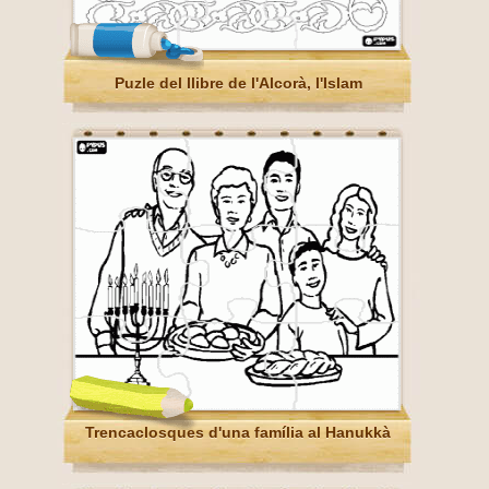
Puzle del llibre de l'Alcorà, l'Islam
Trencaclosques d'una família al Hanukkà