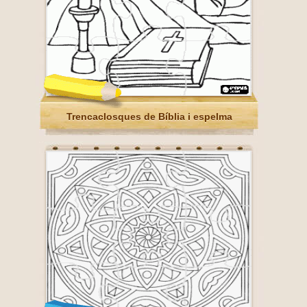
Trencaclosques de Bíblia i espelma