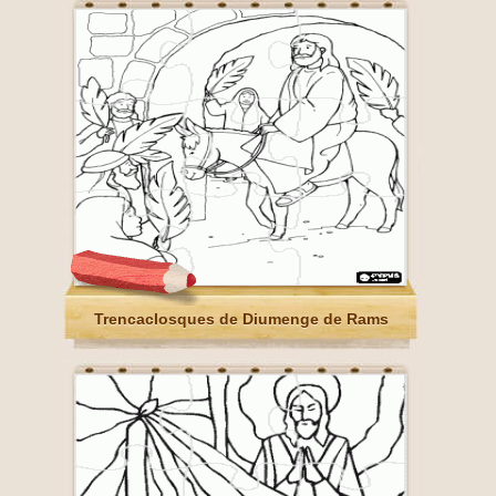
Trencaclosques de Diumenge de Rams