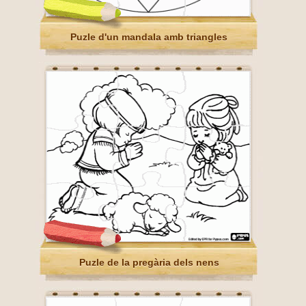
Puzle d'un mandala amb triangles
Puzle de la pregària dels nens