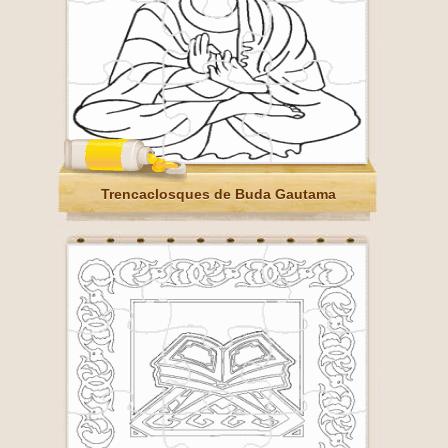
Trencaclosques de Buda Gautama