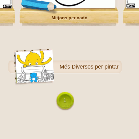
Mitjons per nadó
Més
Diversos per pintar
1