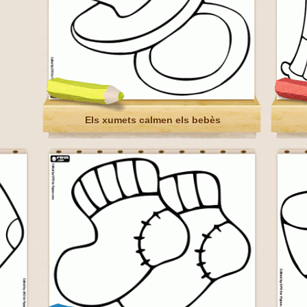
Els xumets calmen els bebès