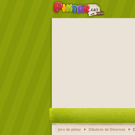
jocs de pintar
Dibuixos de Diversos
D