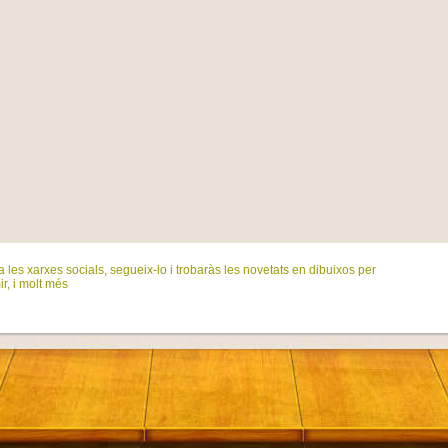
 les xarxes socials, segueix-lo i trobaràs les novetats en dibuixos per
ir, i molt més