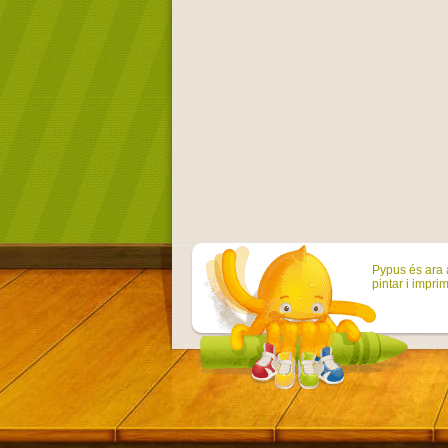
Pypus és ara a
pintar i imprim