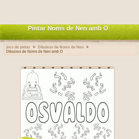
Pintar Noms de Nen amb O
jocs de pintar
Dibuixos de Noms de Nen
Dibuixos de Noms de Nen amb O