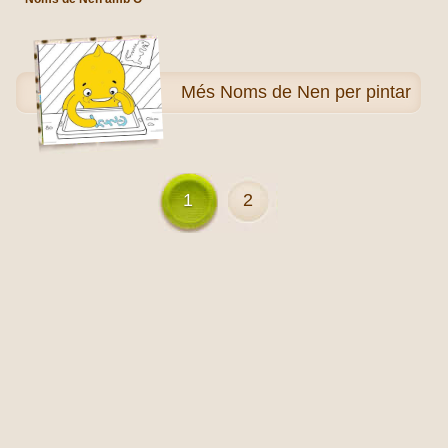
Més
Noms de Nen per pintar
1
2