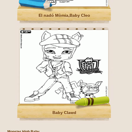
El nadó Mòmia,Baby Cleo
Baby Clawd
Monster High Baby