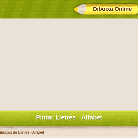
Dibuixa Online
Pintar Lletres - Alfabet
ibuixos de Lletres - Alfabet