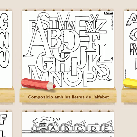
Composició amb les lletres de l'alfabet