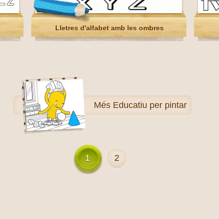
Lletres d'alfabet amb les ombres
Més
Educatiu per pintar
1
2