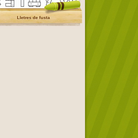
Lletres de fusta