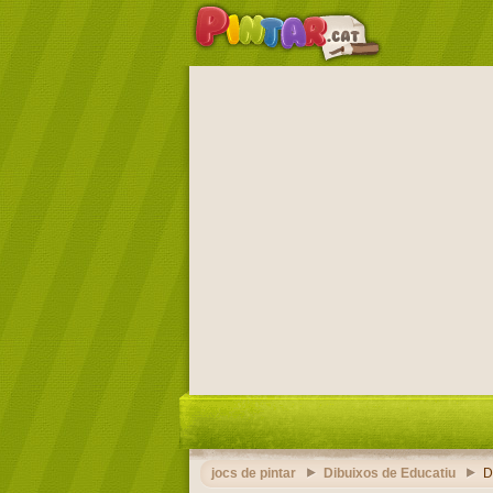
jocs de pintar
Dibuixos de Educatiu
D