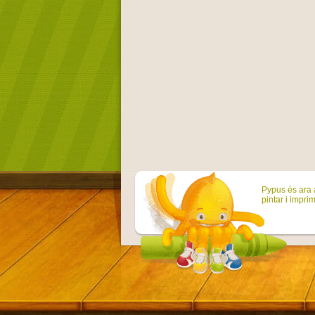
Pypus és ara a
pintar i imprim