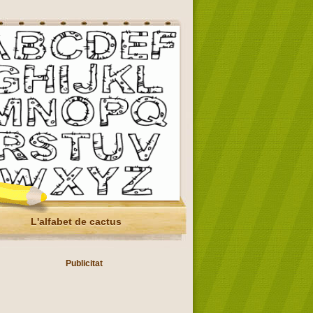
L'alfabet de cactus
Publicitat