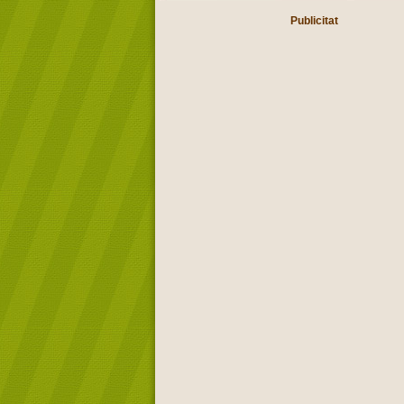
Publicitat