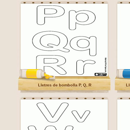
Lletres de bombolla P, Q, R
Ll