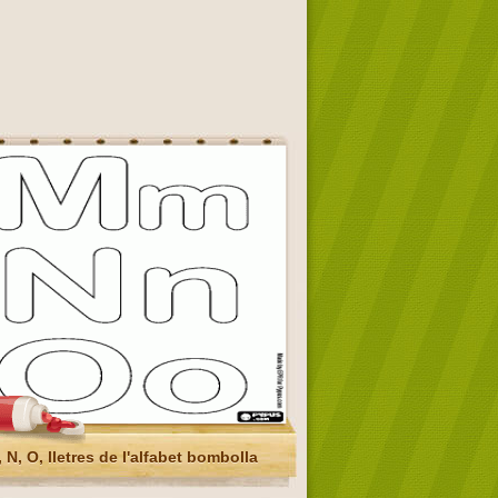
 N, O, lletres de l'alfabet bombolla