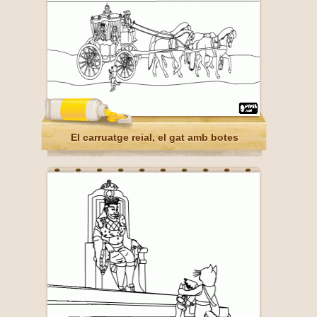
El carruatge reial, el gat amb botes