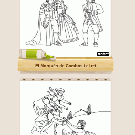
El Marquès de Carabàs i el rei