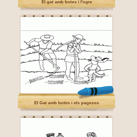
El gat amb botes i l'ogre
El Gat amb botes i els pagesos