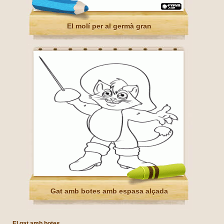
El molí per al germà gran
Gat amb botes amb espasa alçada
El gat amb botes