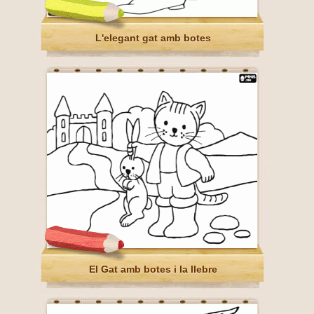
L'elegant gat amb botes
El Gat amb botes i la llebre