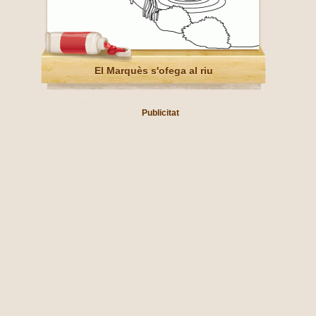
El Marquès s'ofega al riu
Publicitat