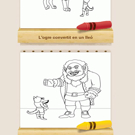
L'ogre convertit en un lleó