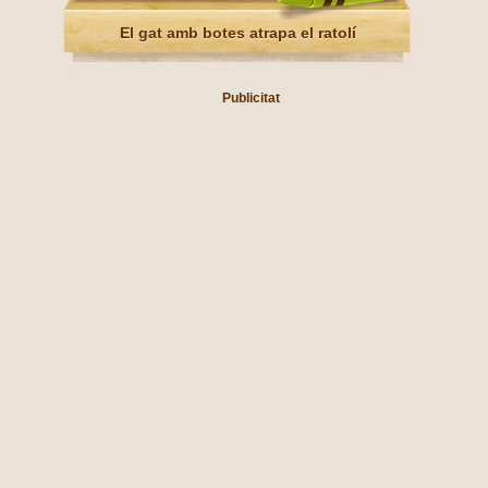
El gat amb botes atrapa el ratolí
Publicitat