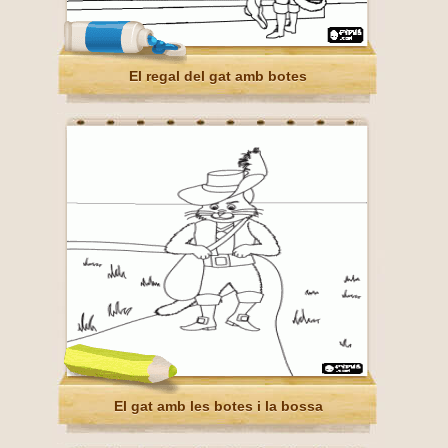
El regal del gat amb botes
El gat amb les botes i la bossa