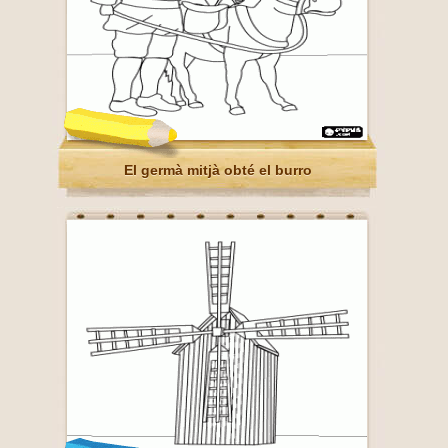
El germà mitjà obté el burro