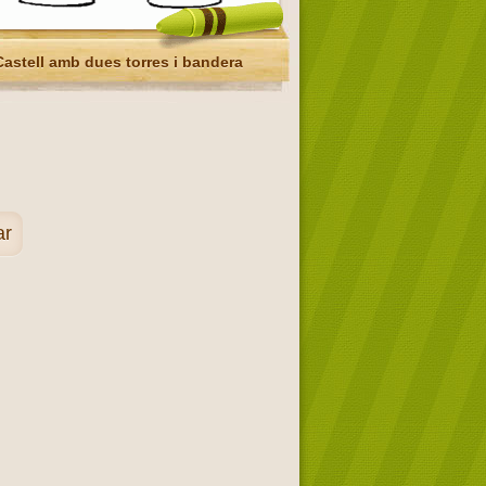
Castell amb dues torres i bandera
ar