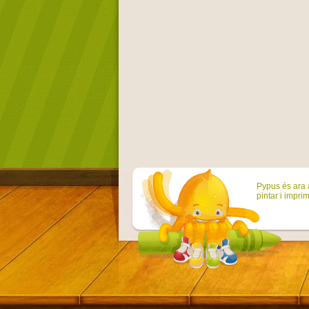
Pypus és ara a
pintar i imprim