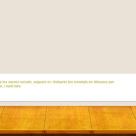
 les xarxes socials, segueix-lo i trobaràs les novetats en dibuixos per
ir, i molt més