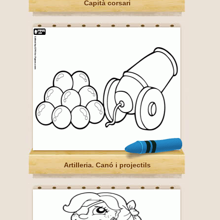
Capità corsari
Artilleria. Canó i projectils