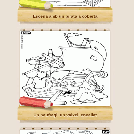
Escena amb un pirata a coberta
Un naufragi, un vaixell encallat